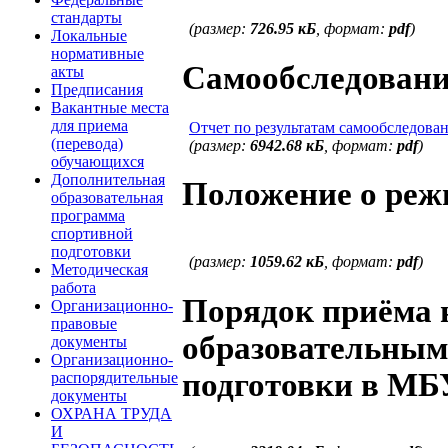
стандарты
(размер:
726.95 кБ
, формат:
pdf
)
Локальные
нормативные
Самообследование
акты
Предписания
Вакантные места
для приема
Отчет по результатам самообследован
(перевода)
(размер:
6942.68 кБ
, формат:
pdf
)
обучающихся
Дополнительная
Положение о реж
образовательная
программа
спортивной
подготовки
(размер:
1059.62 кБ
, формат:
pdf
)
Методическая
работа
Порядок приёма 
Организационно-
правовые
образовательным
документы
Организационно-
подготовки в МБ
распорядительные
документы
ОХРАНА ТРУДА
И