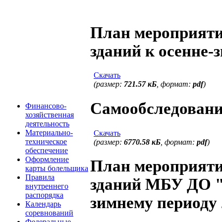
План мероприяти
зданий к осенне-з
Скачать
(размер:
721.57 кБ
, формат:
pdf
)
Самообследование
Финансово-
хозяйственная
деятельность
Материально-
Скачать
техническое
(размер:
6770.58 кБ
, формат:
pdf
)
обеспечение
Оформление
План мероприяти
карты болельщика
Правила
зданий МБУ ДО "
внутреннего
распорядка
зимнему периоду 
Календарь
соревнований
Федеральные