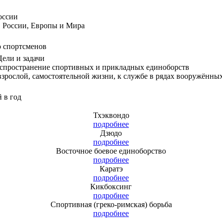
оссии
 России, Европы и Мира
о спортсменов
ели и задачи
аспространение спортивных и прикладных единоборств
 взрослой, самостоятельной жизни, к службе в рядах вооружённы
 в год
Тхэквондо
подробнее
Дзюдо
подробнее
Восточное боевое единоборство
подробнее
Каратэ
подробнее
Кикбоксинг
подробнее
Спортивная (греко-римская) борьба
подробнее