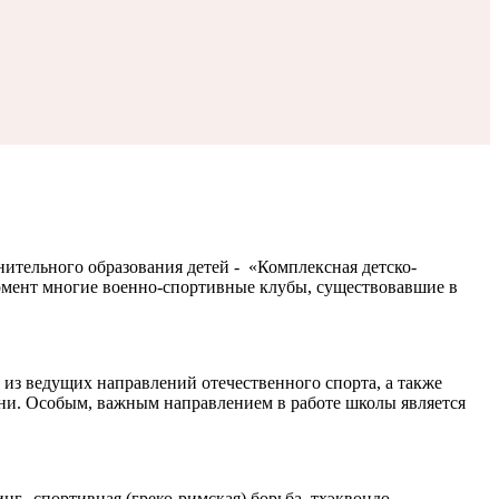
ительного образования детей - «Комплексная детско-
омент многие военно-спортивные клубы, существовавшие в
из ведущих направлений отечественного спорта, а также
зни. Особым, важным направлением в работе школы является
нг, спортивная (греко-римская) борьба, тхэквондо.