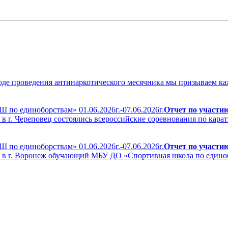
оде проведения антинаркотического месячника мы призываем каж
Отчет по участи
 в г. Череповец состоялись всероссийские соревнования по кар
Отчет по участи
а в г. Воронеж обучающий МБУ ДО «Спортивная школа по едино