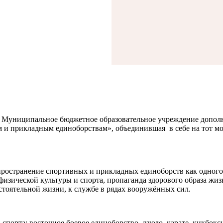
о Муниципальное бюджетное образовательное учреждение дополн
 и прикладным единоборствам», объединившая в себе на тот м
пространение спортивных и прикладных единоборств как одного 
физической культуры и спорта, пропаганда здорового образа жи
остоятельной жизни, к службе в рядах вооружённых сил.
порта: восточное боевое единоборство, дзюдо, карате, кикбокси