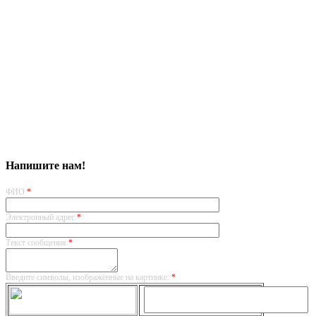
Напишите нам!
ФИО
*
Электронный адрес
*
Текст сообщения:
*
Введите символы, изображённые на картинке:
*