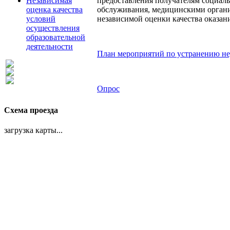
Независимая
предоставления получателям социаль
оценка качества
обслуживания, медицинскими организ
условий
независимой оценки качества оказан
осуществления
образовательной
деятельности
План мероприятий по устранению не
Опрос
Схема проезда
загрузка карты...